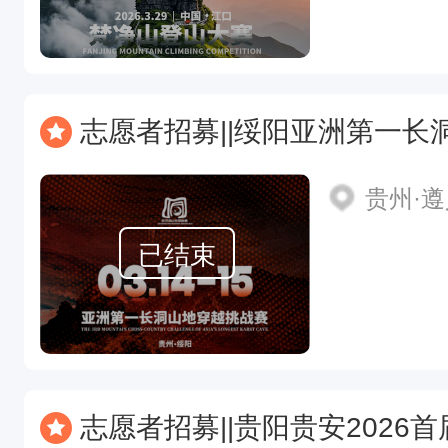
志愿者招募||绥阳亚洲第一长洞
贵州·
已结束
志愿者招募||贵阳贵安2026首届“鹿跃