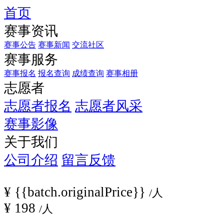
首页
赛
赛事资讯
事
规
赛事公告
赛事新闻
交流社区
赛事服务
程：
https://saixunw.saihuitong.com/event?
赛事报名
报名查询
成绩查询
赛事相册
id=658293&mid=35403...
志愿者
志愿者报名
志愿者风采
赛事影像
关于我们
公司介绍
留言反馈
¥
{{batch.originalPrice}}
/人
¥
198
/人