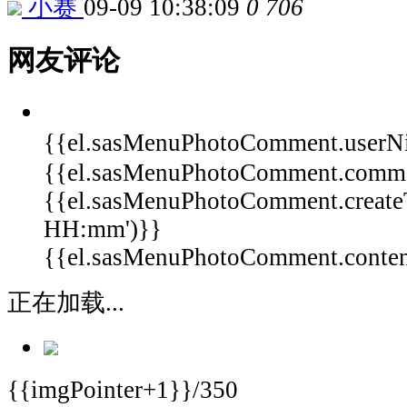
小赛
09-09 10:38:09
0
706
网友评论
{{el.sasMenuPhotoComment.userN
{{el.sasMenuPhotoComment.comm
{{el.sasMenuPhotoComment.create
HH:mm')}}
{{el.sasMenuPhotoComment.content 
正在加载...
{{imgPointer+1}}/350