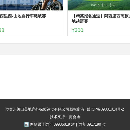
西里西-山地自行车爬坡赛
【精英报名通道】阿西里西高原
地越野赛
38
¥300
©贵州悠山美地户外探险运动有限公司版权所有
黔ICP备09001014号-2
技术支持：赛会通
网站累计访问
39905819
次 | 访客
8917190
位