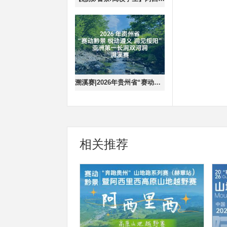
溯溪赛|2026年贵州省“赛动黔景悦动遵义洞见绥阳’亚洲第一长洞双河洞
相关推荐