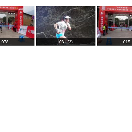
078
031 (3)
015