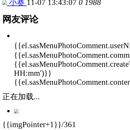
小赛
11-07 13:43:07
0
1988
网友评论
{{el.sasMenuPhotoComment.userN
{{el.sasMenuPhotoComment.comm
{{el.sasMenuPhotoComment.create
HH:mm')}}
{{el.sasMenuPhotoComment.content 
正在加载...
{{imgPointer+1}}/361